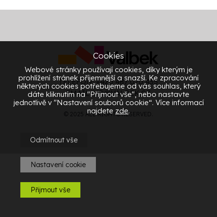
Cookies
Webové stránky používají cookies, díky kterým je
prohlížení stránek příjemnější a snazší. Ke zpracování
TELEFON: +420 487 070 435
některých cookies potřebujeme od vás souhlas, který
EMAIL:
HR@VALBEK.CZ
dáte kliknutím na "Přijmout vše", nebo nastavte
jednotlivě v "Nastavení souborů cookie“. Více informací
najdete
zde
.
© 2025 ALL RIGHTS RESERVED.
Odmítnout vše
Nastavení cookie
Přijmout vše