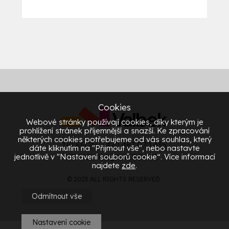
Cookies
Webové stránky používají cookies, díky kterým je
prohlížení stránek příjemnější a snazší. Ke zpracování
některých cookies potřebujeme od vás souhlas, který
TELEFON: +420 487 070 435
dáte kliknutím na "Přijmout vše", nebo nastavte
jednotlivě v "Nastavení souborů cookie“. Více informací
EMAIL:
HR@VALBEK.CZ
najdete
zde
.
© 2025 ALL RIGHTS RESERVED.
Odmítnout vše
Nastavení cookie