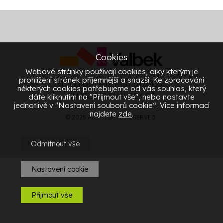
Cookies
Webové stránky používají cookies, díky kterým je
prohlížení stránek příjemnější a snazší. Ke zpracování
TELEFON: +420 487 070 435
některých cookies potřebujeme od vás souhlas, který
EMAIL:
HR@VALBEK.CZ
dáte kliknutím na "Přijmout vše", nebo nastavte
jednotlivě v "Nastavení souborů cookie“. Více informací
najdete
zde
.
© 2025 ALL RIGHTS RESERVED.
Odmítnout vše
Nastavení cookie
Přijmout vše