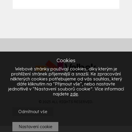
Cookies
Webové stránky používají cookies, díky kterým je
prohlížení stránek příjemnější a snazší. Ke zpracování
některých cookies potřebujeme od vás souhlas, který
TELEFON: +420 487 070 435
dáte kliknutím na "Přijmout vše", nebo nastavte
jednotlivě v "Nastavení souborů cookie“. Více informací
EMAIL:
HR@VALBEK.CZ
najdete
zde
.
© 2025 ALL RIGHTS RESERVED.
Odmítnout vše
Nastavení cookie