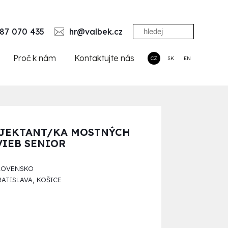
87 070 435
hr@valbek.cz
Proč k nám
Kontaktujte nás
CZ
SK
EN
JEKTANT/KA MOSTNÝCH
VIEB SENIOR
LOVENSKO
,
RATISLAVA
KOŠICE