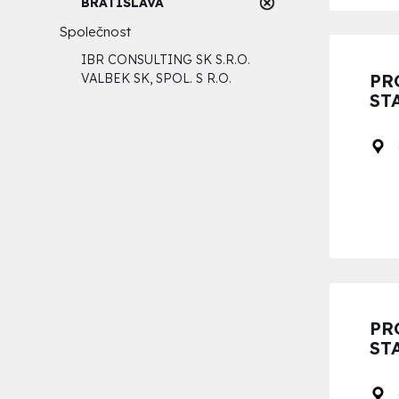
BRATISLAVA
Společnost
IBR CONSULTING SK S.R.O.
PR
VALBEK SK, SPOL. S R.O.
ST
PR
ST