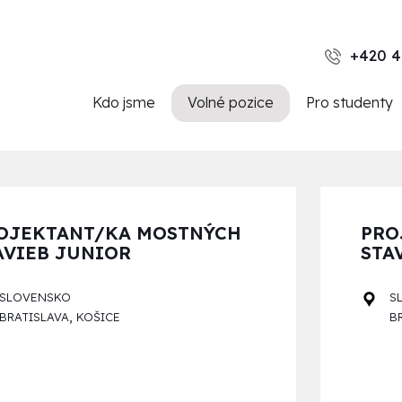
+420 4
Kdo jsme
Volné pozice
Pro studenty
OJEKTANT/KA MOSTNÝCH
PRO
AVIEB JUNIOR
STA
SLOVENSKO
S
,
BRATISLAVA
KOŠICE
B