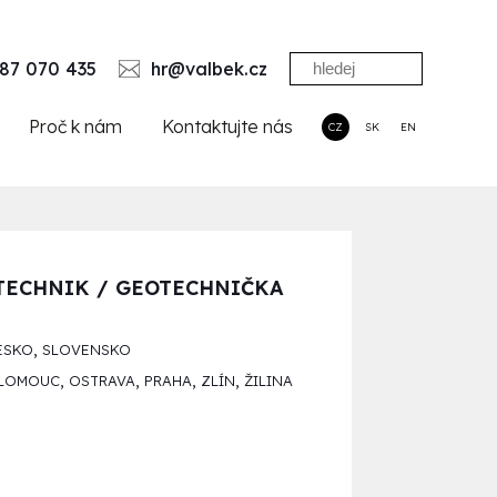
87 070 435
hr@valbek.cz
Proč k nám
Kontaktujte nás
CZ
SK
EN
TECHNIK / GEOTECHNIČKA
,
ESKO
SLOVENSKO
,
,
,
,
LOMOUC
OSTRAVA
PRAHA
ZLÍN
ŽILINA