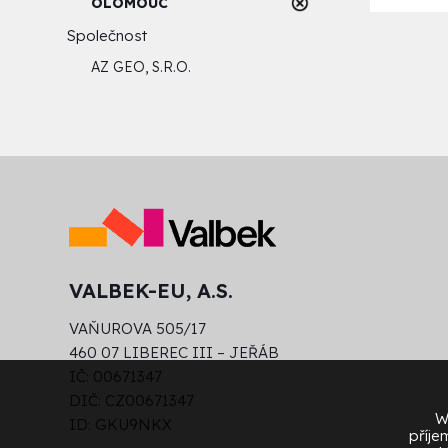
OLOMOUC
Společnost
AZ GEO, S.R.O.
VALBEK-EU, A.S.
VAŇUROVA 505/17
460 07 LIBEREC III – JEŘÁB
IČ: 00671347
DIČ: CZ00671347
W
ID: GKU9NKX
příje