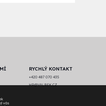
MÍ
RYCHLÝ KONTAKT
+420 487 070 435
HR@VALBEK.CZ
ek
od vás