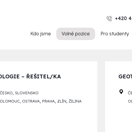
+420 4
Kdo jsme
Volné pozice
Pro studenty
OLOGIE – ŘEŠITEL/KA
GEO
,
ČESKO
SLOVENSKO
Č
,
,
,
,
OLOMOUC
OSTRAVA
PRAHA
ZLÍN
ŽILINA
O