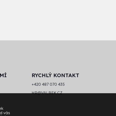
MÍ
RYCHLÝ KONTAKT
+420 487 070 435
HR@VALBEK.CZ
ek
od vás