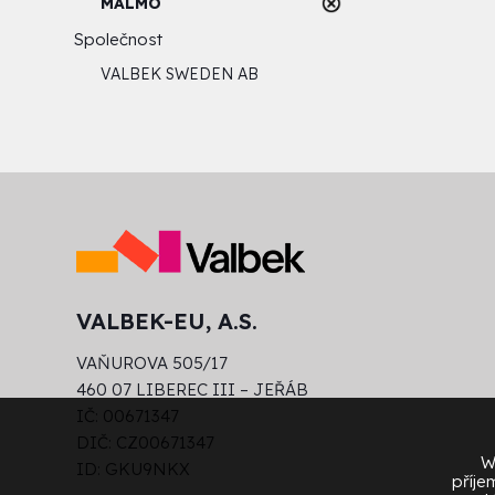
MALMÖ
Společnost
VALBEK SWEDEN AB
VALBEK-EU, A.S.
VAŇUROVA 505/17
460 07 LIBEREC III – JEŘÁB
IČ: 00671347
DIČ: CZ00671347
W
ID: GKU9NKX
příje