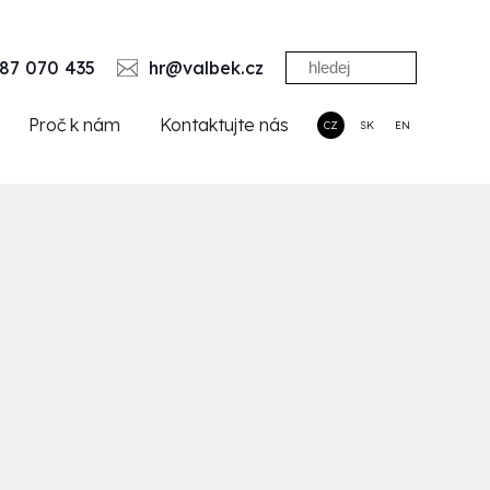
87 070 435
hr@valbek.cz
Proč k nám
Kontaktujte nás
CZ
SK
EN