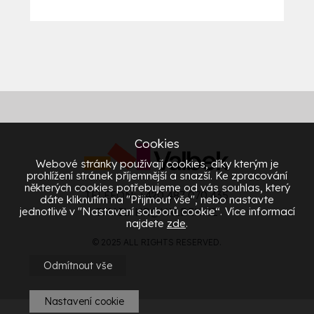
Cookies
Webové stránky používají cookies, díky kterým je
prohlížení stránek příjemnější a snazší. Ke zpracování
některých cookies potřebujeme od vás souhlas, který
TELEFON: +420 487 070 435
dáte kliknutím na "Přijmout vše", nebo nastavte
jednotlivě v "Nastavení souborů cookie“. Více informací
EMAIL:
HR@VALBEK.CZ
najdete
zde
.
© 2025 ALL RIGHTS RESERVED.
Odmítnout vše
Nastavení cookie