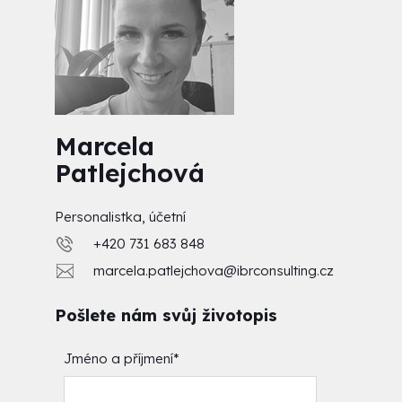
Marcela
Patlejchová
Personalistka, účetní
+420 731 683 848
marcela.patlejchova@ibrconsulting.cz
Pošlete nám svůj životopis
Jméno a příjmení
*