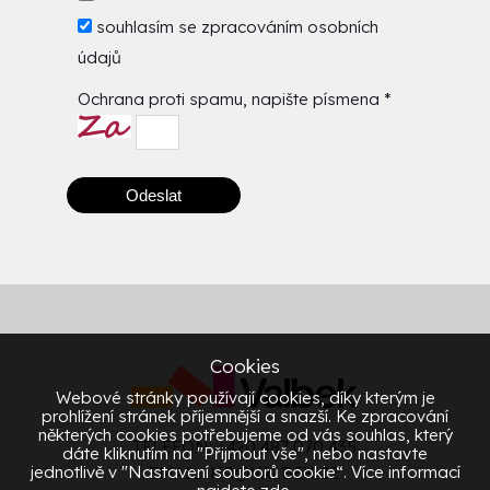
souhlasím se
zpracováním osobních
údajů
Ochrana proti spamu, napište písmena
*
Odeslat
Cookies
Webové stránky používají cookies, díky kterým je
prohlížení stránek příjemnější a snazší. Ke zpracování
některých cookies potřebujeme od vás souhlas, který
TELEFON: +420 487 070 435
dáte kliknutím na "Přijmout vše", nebo nastavte
jednotlivě v "Nastavení souborů cookie“. Více informací
EMAIL:
HR@VALBEK.CZ