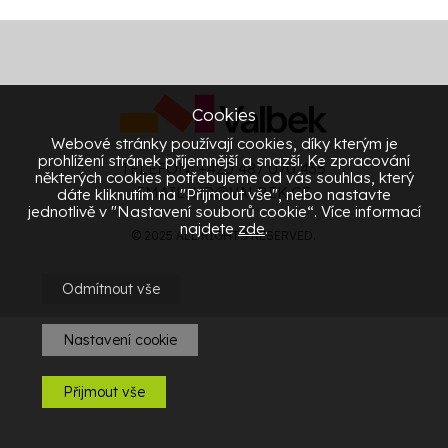
Cookies
Webové stránky používají cookies, díky kterým je
prohlížení stránek příjemnější a snazší. Ke zpracování
TELEFON: +420 487 070 435
některých cookies potřebujeme od vás souhlas, který
EMAIL:
HR@VALBEK.CZ
dáte kliknutím na "Přijmout vše", nebo nastavte
jednotlivě v "Nastavení souborů cookie“. Více informací
najdete
zde
.
© 2025 ALL RIGHTS RESERVED.
Odmítnout vše
Nastavení cookie
Přijmout vše